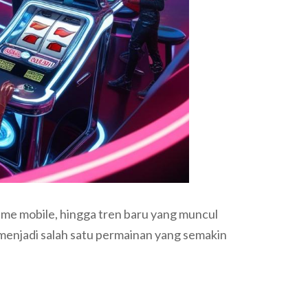
ame mobile, hingga tren baru yang muncul
 menjadi salah satu permainan yang semakin