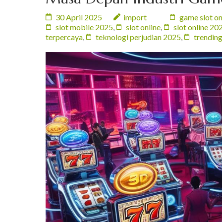
30 April 2025
import
game slot on
slot mobile 2025
,
slot online
,
slot online 20
terpercaya
,
teknologi perjudian 2025
,
trending