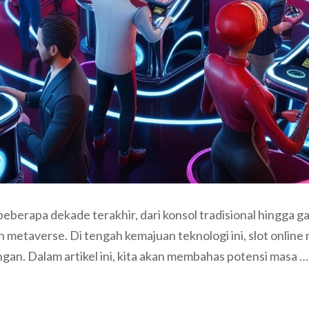
eberapa dekade terakhir, dari konsol tradisional hingga g
 metaverse. Di tengah kemajuan teknologi ini, slot online
ngan. Dalam artikel ini, kita akan membahas potensi masa …