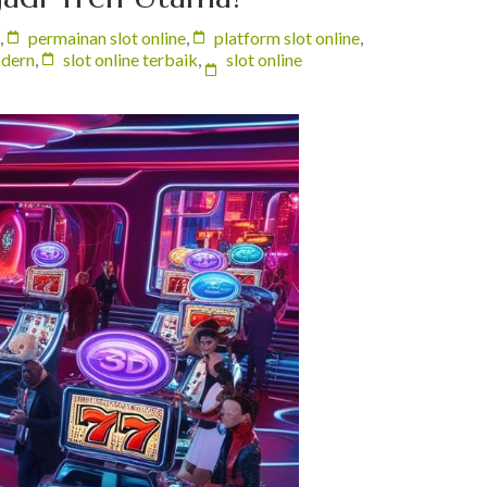
,
permainan slot online
,
platform slot online
,
odern
,
slot online terbaik
,
slot online