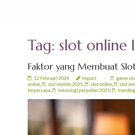
Lompat
ke
konten
(Tekan
Tag:
slot online
Enter)
Faktor yang Membuat Slot
12 Februari 2026
import
game slo
online
,
slot mobile 2025
,
slot online
,
slot on
terpercaya
,
teknologi perjudian 2025
,
trending