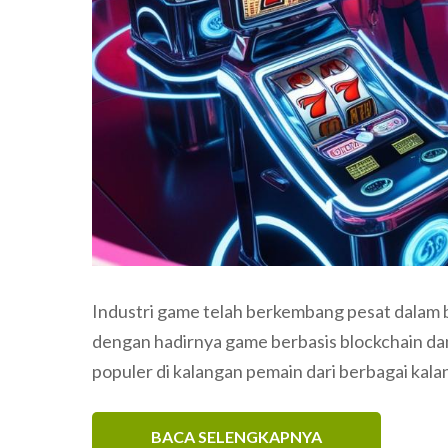
Industri game telah berkembang pesat dalam b
dengan hadirnya game berbasis blockchain dan
populer di kalangan pemain dari berbagai kala
BACA SELENGKAPNYA