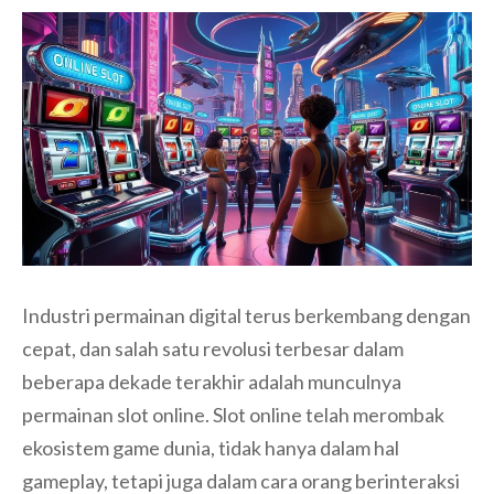
Industri permainan digital terus berkembang dengan
cepat, dan salah satu revolusi terbesar dalam
beberapa dekade terakhir adalah munculnya
permainan slot online. Slot online telah merombak
ekosistem game dunia, tidak hanya dalam hal
gameplay, tetapi juga dalam cara orang berinteraksi