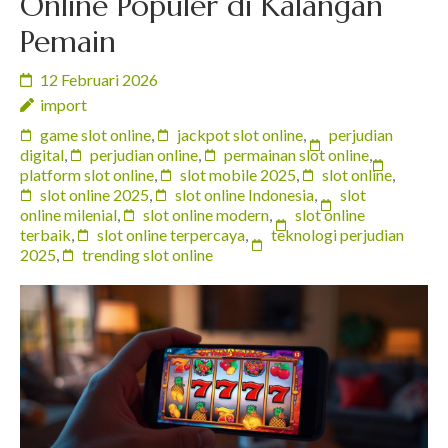
Online Populer di Kalangan
Pemain
12 Februari 2026
import
game slot online
,
jackpot slot online
,
perjudian
digital
,
perjudian online
,
permainan slot online
,
platform slot online
,
slot mobile 2025
,
slot online
,
slot online 2025
,
slot online Indonesia
,
slot
online milenial
,
slot online modern
,
slot online
terbaik
,
slot online terpercaya
,
teknologi perjudian
2025
,
trending slot online