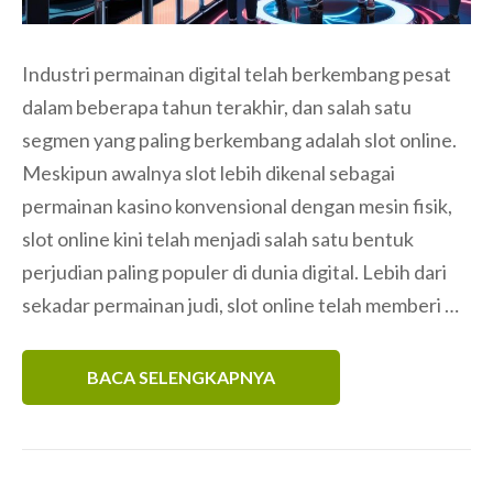
Industri permainan digital telah berkembang pesat
dalam beberapa tahun terakhir, dan salah satu
segmen yang paling berkembang adalah slot online.
Meskipun awalnya slot lebih dikenal sebagai
permainan kasino konvensional dengan mesin fisik,
slot online kini telah menjadi salah satu bentuk
perjudian paling populer di dunia digital. Lebih dari
sekadar permainan judi, slot online telah memberi …
BACA SELENGKAPNYA