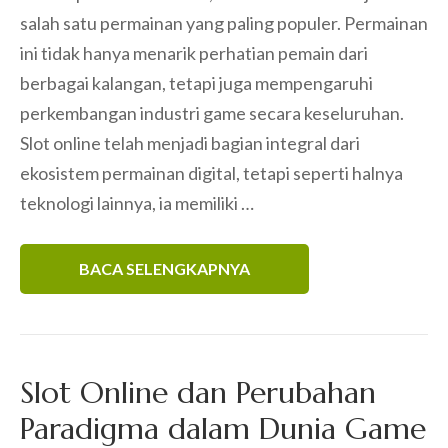
salah satu permainan yang paling populer. Permainan
ini tidak hanya menarik perhatian pemain dari
berbagai kalangan, tetapi juga mempengaruhi
perkembangan industri game secara keseluruhan.
Slot online telah menjadi bagian integral dari
ekosistem permainan digital, tetapi seperti halnya
teknologi lainnya, ia memiliki …
BACA SELENGKAPNYA
Slot Online dan Perubahan
Paradigma dalam Dunia Game