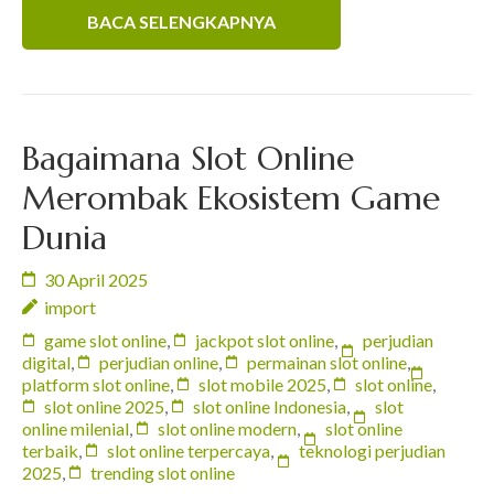
BACA SELENGKAPNYA
Bagaimana Slot Online
Merombak Ekosistem Game
Dunia
30 April 2025
import
game slot online
,
jackpot slot online
,
perjudian
digital
,
perjudian online
,
permainan slot online
,
platform slot online
,
slot mobile 2025
,
slot online
,
slot online 2025
,
slot online Indonesia
,
slot
online milenial
,
slot online modern
,
slot online
terbaik
,
slot online terpercaya
,
teknologi perjudian
2025
,
trending slot online