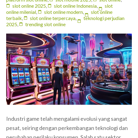
slot online 2025
,
slot online Indonesia
,
slot
online milenial
,
slot online modern
,
slot online
terbaik
,
slot online terpercaya
,
teknologi perjudian
2025
,
trending slot online
Industri game telah mengalami evolusi yang sangat
pesat, seiring dengan perkembangan teknologi dan
perubahan perilaku konsumen. Salah satu sektor