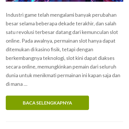
Industri game telah mengalami banyak perubahan
besar selama beberapa dekade terakhir, dan salah
satu revolusi terbesar datang dari kemunculan slot
online. Pada awalnya, permainan slot hanya dapat
ditemukan di kasino fisik, tetapi dengan
berkembangnya teknologi, slot kini dapat diakses
secara online, memungkinkan pemain dari seluruh
dunia untuk menikmati permainan ini kapan saja dan
di mana …
BACA SELENGKAPNYA