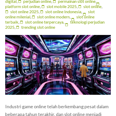
digital
,
perjudian online
,
permainan slot online
,
platform slot online
,
slot mobile 2025
,
slot online
,
slot online 2025
,
slot online Indonesia
,
slot
online milenial
,
slot online modern
,
slot online
terbaik
,
slot online terpercaya
,
teknologi perjudian
2025
,
trending slot online
Industri game online telah berkembang pesat dalam
beberapa tahun terakhir, dan slot online menjadi