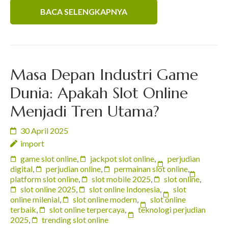
BACA SELENGKAPNYA
Masa Depan Industri Game
Dunia: Apakah Slot Online
Menjadi Tren Utama?
30 April 2025
import
game slot online
,
jackpot slot online
,
perjudian
digital
,
perjudian online
,
permainan slot online
,
platform slot online
,
slot mobile 2025
,
slot online
,
slot online 2025
,
slot online Indonesia
,
slot
online milenial
,
slot online modern
,
slot online
terbaik
,
slot online terpercaya
,
teknologi perjudian
2025
,
trending slot online