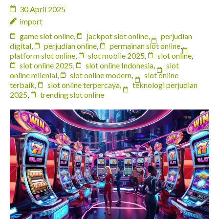
30 April 2025
import
game slot online
,
jackpot slot online
,
perjudian
digital
,
perjudian online
,
permainan slot online
,
platform slot online
,
slot mobile 2025
,
slot online
,
slot online 2025
,
slot online Indonesia
,
slot
online milenial
,
slot online modern
,
slot online
terbaik
,
slot online terpercaya
,
teknologi perjudian
2025
,
trending slot online