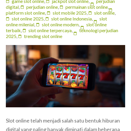
game slot online
,
jackpot slot online
,
perjudian
digital
,
perjudian online
,
permainan slot online
,
platform slot online
,
slot mobile 2025
,
slot online
,
slot online 2025
,
slot online Indonesia
,
slot
online milenial
,
slot online modern
,
slot online
terbaik
,
slot online terpercaya
,
teknologi perjudian
2025
,
trending slot online
Slot online telah menjadi salah satu bentuk hiburan
digital yang paling banyak diminati dalam beberapa