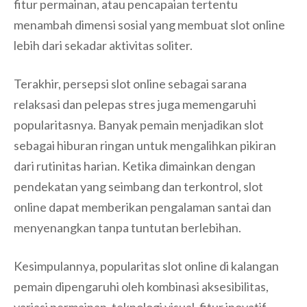
fitur permainan, atau pencapaian tertentu
menambah dimensi sosial yang membuat slot online
lebih dari sekadar aktivitas soliter.
Terakhir, persepsi slot online sebagai sarana
relaksasi dan pelepas stres juga memengaruhi
popularitasnya. Banyak pemain menjadikan slot
sebagai hiburan ringan untuk mengalihkan pikiran
dari rutinitas harian. Ketika dimainkan dengan
pendekatan yang seimbang dan terkontrol, slot
online dapat memberikan pengalaman santai dan
menyenangkan tanpa tuntutan berlebihan.
Kesimpulannya, popularitas slot online di kalangan
pemain dipengaruhi oleh kombinasi aksesibilitas,
variasi permainan, teknologi visual, fitur inovatif,