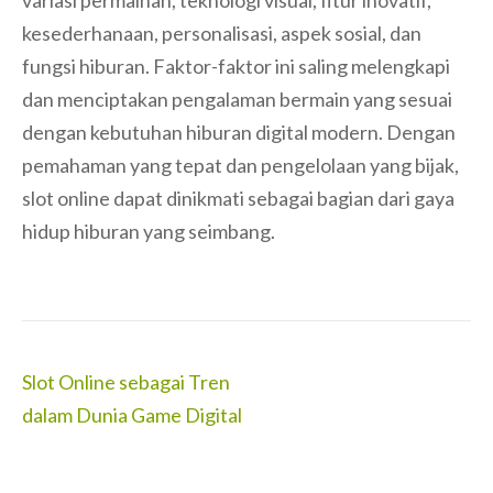
kesederhanaan, personalisasi, aspek sosial, dan
fungsi hiburan. Faktor-faktor ini saling melengkapi
dan menciptakan pengalaman bermain yang sesuai
dengan kebutuhan hiburan digital modern. Dengan
pemahaman yang tepat dan pengelolaan yang bijak,
slot online dapat dinikmati sebagai bagian dari gaya
hidup hiburan yang seimbang.
Navigasi
Slot Online sebagai Tren
pos
dalam Dunia Game Digital