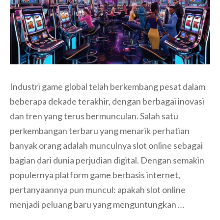
Industri game global telah berkembang pesat dalam
beberapa dekade terakhir, dengan berbagai inovasi
dan tren yang terus bermunculan. Salah satu
perkembangan terbaru yang menarik perhatian
banyak orang adalah munculnya slot online sebagai
bagian dari dunia perjudian digital. Dengan semakin
populernya platform game berbasis internet,
pertanyaannya pun muncul: apakah slot online
menjadi peluang baru yang menguntungkan …