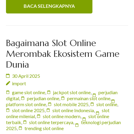
BACA SELENGKAPNYA
Bagaimana Slot Online
Merombak Ekosistem Game
Dunia
30 April 2025
import
game slot online
,
jackpot slot online
,
perjudian
digital
,
perjudian online
,
permainan slot online
,
platform slot online
,
slot mobile 2025
,
slot online
,
slot online 2025
,
slot online Indonesia
,
slot
online milenial
,
slot online modern
,
slot online
terbaik
,
slot online terpercaya
,
teknologi perjudian
2025
,
trending slot online