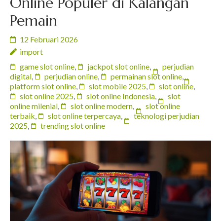
Online Populer di Kalangan
Pemain
12 Februari 2026
import
game slot online
,
jackpot slot online
,
perjudian
digital
,
perjudian online
,
permainan slot online
,
platform slot online
,
slot mobile 2025
,
slot online
,
slot online 2025
,
slot online Indonesia
,
slot
online milenial
,
slot online modern
,
slot online
terbaik
,
slot online terpercaya
,
teknologi perjudian
2025
,
trending slot online