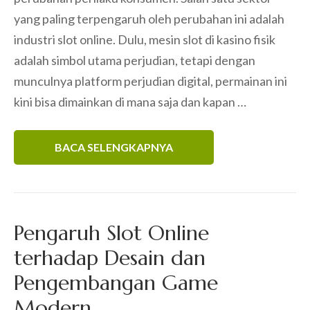
yang paling terpengaruh oleh perubahan ini adalah
industri slot online. Dulu, mesin slot di kasino fisik
adalah simbol utama perjudian, tetapi dengan
munculnya platform perjudian digital, permainan ini
kini bisa dimainkan di mana saja dan kapan …
BACA SELENGKAPNYA
Pengaruh Slot Online
terhadap Desain dan
Pengembangan Game
Modern