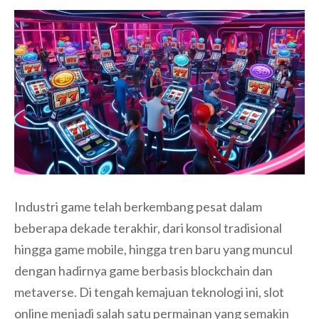
Industri game telah berkembang pesat dalam
beberapa dekade terakhir, dari konsol tradisional
hingga game mobile, hingga tren baru yang muncul
dengan hadirnya game berbasis blockchain dan
metaverse. Di tengah kemajuan teknologi ini, slot
online menjadi salah satu permainan yang semakin