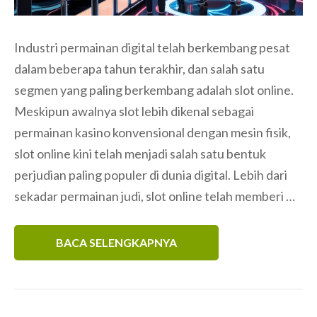
Industri permainan digital telah berkembang pesat
dalam beberapa tahun terakhir, dan salah satu
segmen yang paling berkembang adalah slot online.
Meskipun awalnya slot lebih dikenal sebagai
permainan kasino konvensional dengan mesin fisik,
slot online kini telah menjadi salah satu bentuk
perjudian paling populer di dunia digital. Lebih dari
sekadar permainan judi, slot online telah memberi …
BACA SELENGKAPNYA