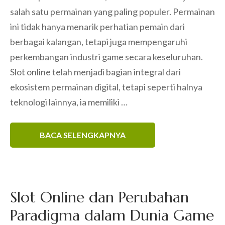
salah satu permainan yang paling populer. Permainan
ini tidak hanya menarik perhatian pemain dari
berbagai kalangan, tetapi juga mempengaruhi
perkembangan industri game secara keseluruhan.
Slot online telah menjadi bagian integral dari
ekosistem permainan digital, tetapi seperti halnya
teknologi lainnya, ia memiliki …
BACA SELENGKAPNYA
Slot Online dan Perubahan
Paradigma dalam Dunia Game