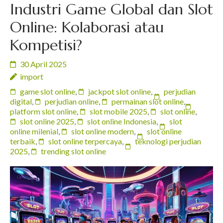
Industri Game Global dan Slot
Online: Kolaborasi atau
Kompetisi?
30 April 2025
import
game slot online
,
jackpot slot online
,
perjudian
digital
,
perjudian online
,
permainan slot online
,
platform slot online
,
slot mobile 2025
,
slot online
,
slot online 2025
,
slot online Indonesia
,
slot
online milenial
,
slot online modern
,
slot online
terbaik
,
slot online terpercaya
,
teknologi perjudian
2025
,
trending slot online