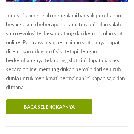
Industri game telah mengalami banyak perubahan
besar selama beberapa dekade terakhir, dan salah
satu revolusi terbesar datang dari kemunculan slot
online. Pada awalnya, permainan slot hanya dapat
ditemukan di kasino fisik, tetapi dengan
berkembangnya teknologi, slot kini dapat diakses
secara online, memungkinkan pemain dari seluruh
dunia untuk menikmati permainan ini kapan saja dan
di mana …
BACA SELENGKAPNYA